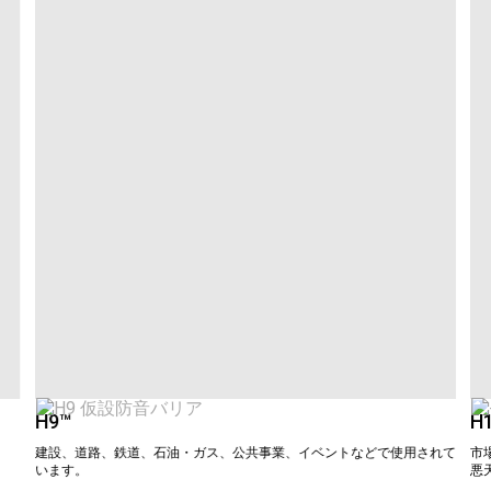
H9™
H
建設、道路、鉄道、石油・ガス、公共事業、イベントなどで使用されて
市
います。
悪