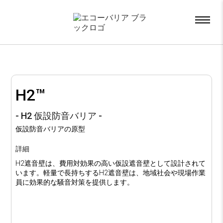
x
H2™
- H2 仮設防音バリア -
仮設防音バリアの原型
詳細
H2遮音壁は、費用対効果の高い仮設遮音壁として設計されて
います。軽量で長持ちするH2遮音壁は、地域社会や現場作業
員に効果的な騒音対策を提供します。