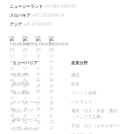
ニュージーランド
+64 800 448 045
スロバキア
+421 552304634
アジア
+65 3158 5879
エコーバリア
産業分野
産業分野
建設
製品情報
鉄道
導入事例
イベント会場
インストール
ハイウェイ
特注バリア
電気・ガス・水道・通信
（インフラ工事）
顧客サービス
石油・ガス（エネルギー）
お問い合わせ