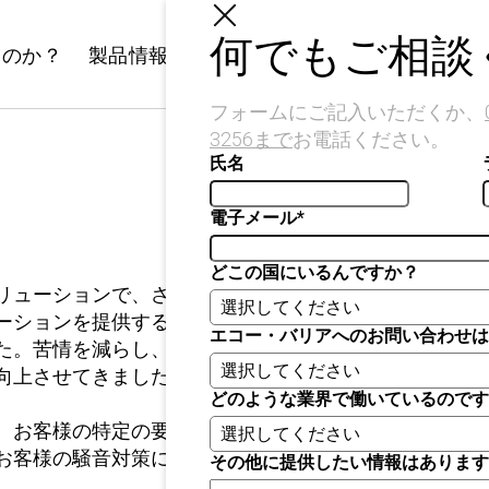
何でもご相談
なのか？
製品情報
産業分野
見積もり
ブログ
フォームにご記入いただくか、
3256まで
お電話ください。
氏名
お問い合わせはこちら
電子メール
*
産業分野
建設
どこの国にいるんですか？
解体工事
リューションで、さまざまな分野や企業に貢献してきた
イベント会場
ーションを提供するという当社のコミットメントは、世
ハイウェイ
エコー・バリアへのお問い合わせは
た。苦情を減らし、不便を解消し、コストを削減するこ
マイニング
向上させてきました。
石油・ガス（エネルギ
どのような業界で働いているのです
ー）
、お客様の特定の要件についてご相談されたい場合は、
鉄道
お客様の騒音対策に最適なソリューションをご提案させ
その他に提供したい情報はあります
電気・ガス・水道・通