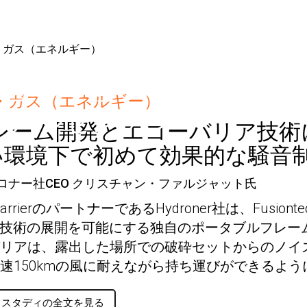
フュージョンテック・
・ガス（エネルギー）
南アルゼンチン
フレーム開発とエコーバリア技
い環境下で初めて効果的な騒音制
ロナー社CEO クリスチャン・ファルジャット氏
 BarrierのパートナーであるHydroner社は、Fusio
rier技術の展開を可能にする独自のポータブルフレ
リアは、露出した場所での破砕セットからのノイ
速150kmの風に耐えながら持ち運びができるよ
ススタディの全文を見る