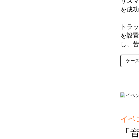
リスマ
を成功
トラッ
を設置
し、苦
ケー
イベ
「