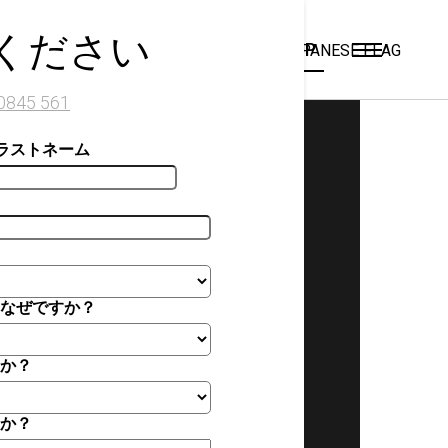
x
ください
JP
お問い合わせはこちら
0845 561
ラストネーム
エコーバリアが選ば
れる理由
製品紹介
こ
導入事例
界
なぜですか？
と
サプライヤーを探す
設置方法
か？
オーダーメイドバリ
当
ア
て
か？
信
カスタマーサービス