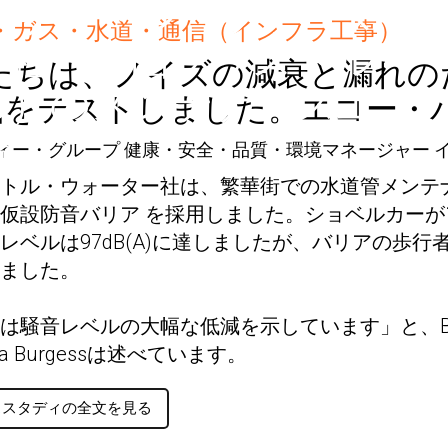
ブリストル・ウォータ
・ガス・水道・通信（インフラ工事）
ー社（英国ブリストル
私たちは、ノイズの減衰と漏れ
市）のメンテナンス工
品をテストしました。エコー・
場
ィー・グループ 健康・安全・品質・環境マネージャー 
トル・ウォーター社は、繁華街での水道管メンテ
仮設防音バリア を採用しました。ショベルカー
レベルは97dB(A)に達しましたが、バリアの歩行者
ました。
は騒音レベルの大幅な低減を示しています」と、Bris
ippa Burgessは述べています。
ススタディの全文を見る