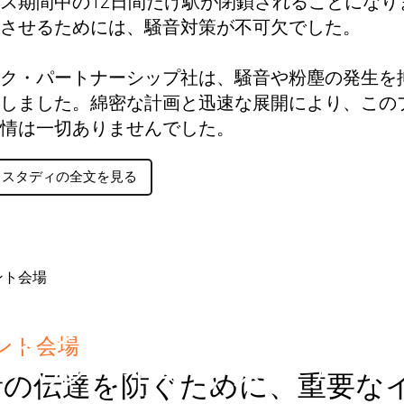
ス期間中の12日間だけ駅が閉鎖されることにな
させるためには、騒音対策が不可欠でした。
ク・パートナーシップ社は、騒音や粉塵の発生を
しました。綿密な計画と迅速な展開により、この
情は一切ありませんでした。
ススタディの全文を見る
アランデル・フェステ
ント会場
ィバル（イギリス、ア
音の伝達を防ぐために、重要な