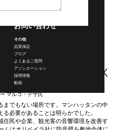
バリア計算ツール
お見積もり
お問い合わせ
その他
品質保証
ブログ
よくあるご質問
アソシエーション
関する苦情が問題にならなく
採用情報
お勧めします。"
動画
ー マルコ・デサ氏
るまでもない場所です。マンハッタンの中
える必要があることは明らかでした。
域住民や企業、観光客の音響環境を改善す
チームはオリベイラ社に防音壁を敷地全体に