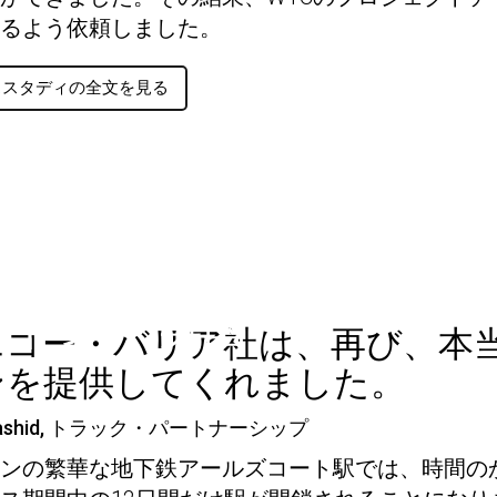
るよう依頼しました。
ススタディの全文を見る
アールズコート駅（ロ
ンドン） 英国
エコー・バリア社は、再び、本
ンを提供してくれました。
 Rashid, トラック・パートナーシップ
ンの繁華な地下鉄アールズコート駅では、時間の