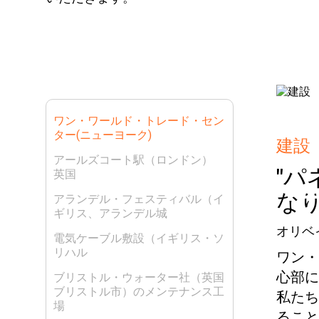
ワン・ワールド・トレード・セン
ター(ニューヨーク)
建設
アールズコート駅（ロンドン）
"
英国
な
アランデル・フェスティバル（イ
ギリス、アランデル城
オリベ
電気ケーブル敷設（イギリス・ソ
リハル
ワン・
心部に
ブリストル・ウォーター社（英国
ブリストル市）のメンテナンス工
私たち
場
ること