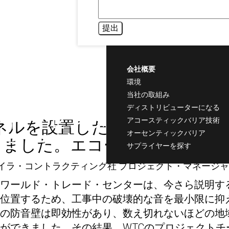
（インフラ工事）
会社概要
環境
ワン・ワールド・トレ
当社の取組み
ディストリビューターになる
ード・センター(ニュ
アコースティックバリア技術
パネルを設置した後は、騒音に
オーセンティックバリア
ーヨーク)
りました。エコーバリアを強く
サプライヤーを探す
イラ・コントラクティング社 プロジェクト・マネージャ
ワールド・トレード・センターは、今さら説明す
位置するため、工事中の破壊的な音を最小限に抑
の防音壁は即効性があり、数え切れないほどの地
ができました。その結果、WTCのプロジェクト