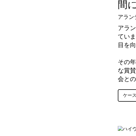
間
アラン
アラン
ていま
目を向
その年
な賞賛
会との
ケー